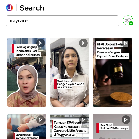
Yang sedang ramai dicari
Loading...
Promoted
Terakhir yang dicari