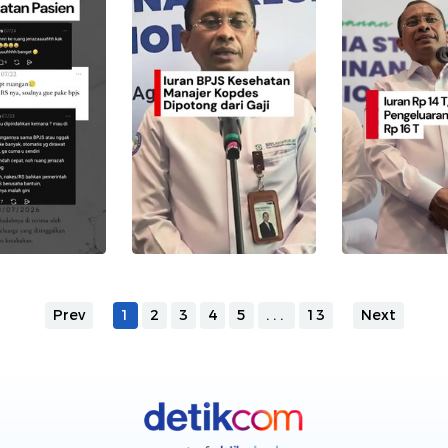
Prev
1
2
3
4
5
...
13
Next