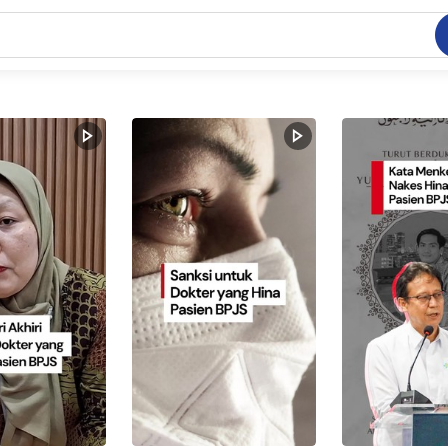
C
dang ramai dicari
.
ed
 yang dicari