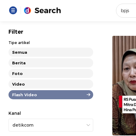
Yang se
Filter
Loading..
Tipe artikel
Semua
Promot
Berita
Foto
Terakhir
Loading...
Video
Flash Video
Kanal