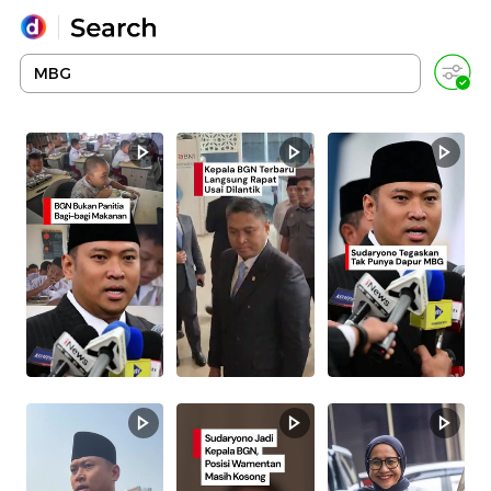
Yang sedang ramai dicari
Loading...
Promoted
Terakhir yang dicari