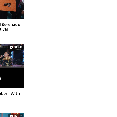
d Serenade
tival
01:00
eborn With
02:02