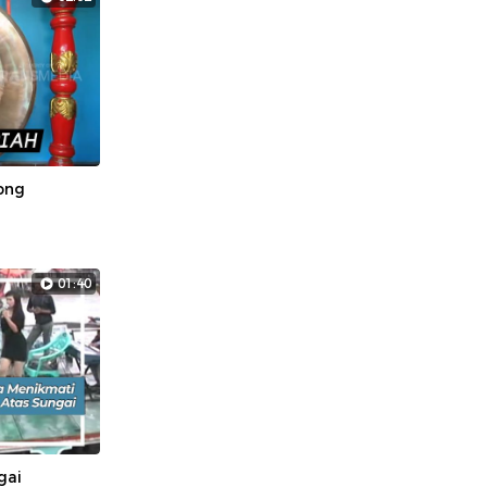
ong
01:40
gai