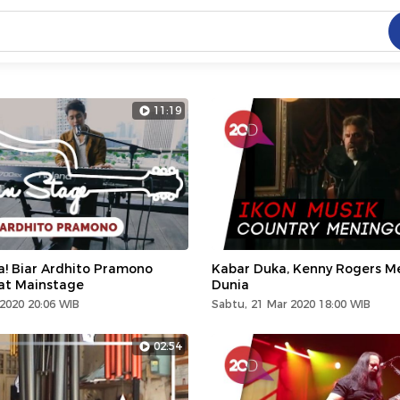
C
dang ramai dicari
11:19
.
ed
 yang dicari
a! Biar Ardhito Pramono
Kabar Duka, Kenny Rogers M
at Mainstage
Dunia
 2020 20:06 WIB
Sabtu, 21 Mar 2020 18:00 WIB
02:54