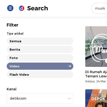
Yang se
Filter
Loading..
Tipe artikel
Semua
Promot
Berita
Foto
Terakhir
Loading...
Video
Di Rumah Aj
Flash Video
Temani Lew
Selasa, 24 Mar
Kanal