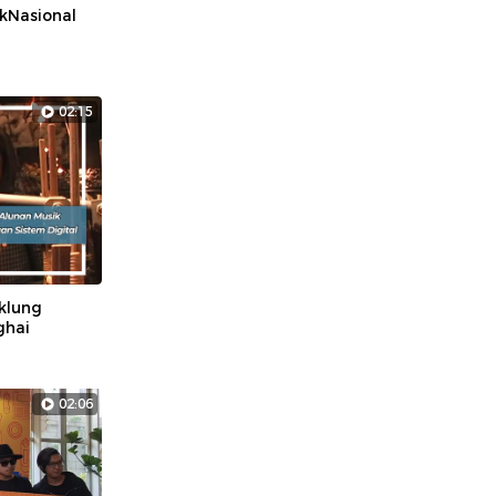
ikNasional
02:15
klung
ghai
02:06