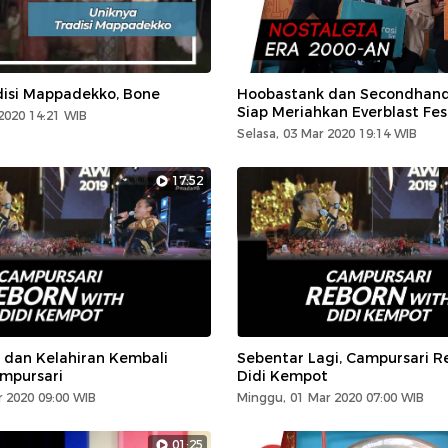
disi Mappadekko, Bone
Hoobastank dan Secondhan
Siap Meriahkan Everblast Fes
2020 14:21 WIB
Selasa, 03 Mar 2020 19:14 WIB
17:52
 dan Kelahiran Kembali
Sebentar Lagi, Campursari R
mpursari
Didi Kempot
 2020 09:00 WIB
Minggu, 01 Mar 2020 07:00 WIB
01:25