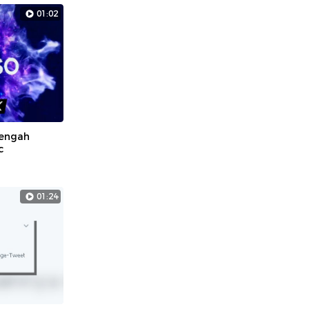
01:02
Tengah
c
01:24