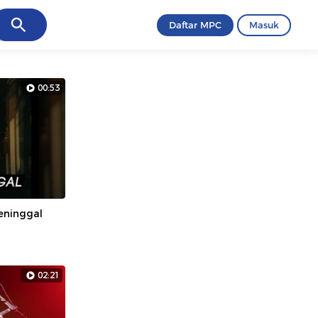
ancel
Daftar MPC
Masuk
00:53
eninggal
02:21