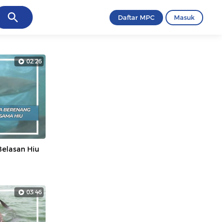
ancel
Daftar MPC
Masuk
02:26
Belasan Hiu
03:46