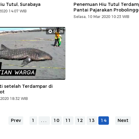
u Tutul, Surabaya
Penemuan Hiu Tutul Terdamp
Pantai Pajarakan Probolingg
2020 14:07 WIB
Selasa, 10 Mar 2020 10:23 WIB
01:26
ti setelah Terdampar di
ot
2020 18:32 WIB
Prev
1
...
10
11
12
13
14
Next