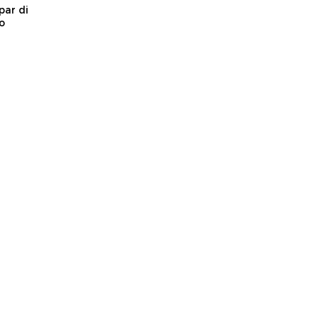
ar di
o