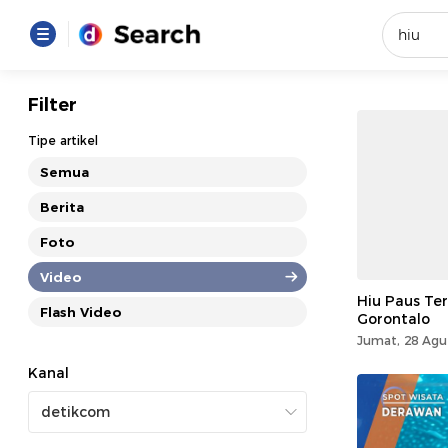
Yang se
Filter
Loading..
Tipe artikel
Semua
Promot
Berita
Foto
Terakhir
Loading...
Video
Hiu Paus Ter
Flash Video
Gorontalo
Jumat, 28 Agu
Kanal