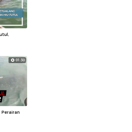
tul,
01:30
 Perairan