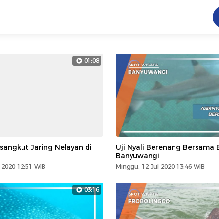
C
dang ramai dicari
01:08
.
ed
 yang dicari
sangkut Jaring Nelayan di
Uji Nyali Berenang Bersama 
Banyuwangi
 2020 12:51 WIB
Minggu, 12 Jul 2020 13:46 WIB
03:16