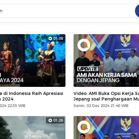
C
dang ramai dicari
01:08
.
ed
 yang dicari
a di Indonesia Raih Apresiasi
Video: AMI Buka Opsi Kerja
a 2024
Jepang soal Penghargaan Mu
024 22:55 WIB
Senin, 02 Des 2024 21:40 WIB
01:26