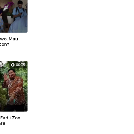
owo, Mau
Zon?
00:35
 Fadli Zon
ara