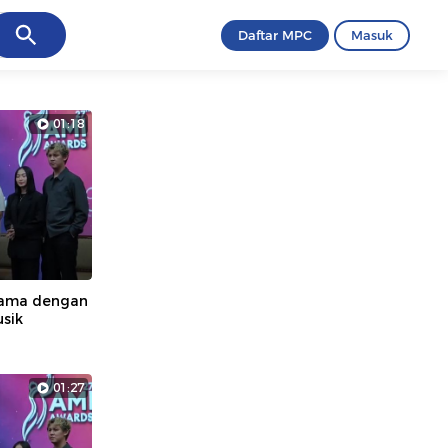
ancel
Daftar MPC
Masuk
01:18
 Sama dengan
sik
01:27