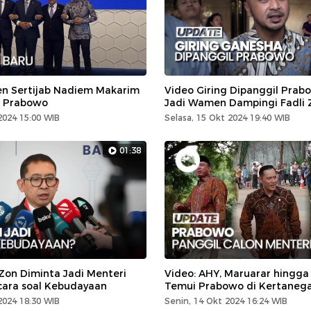
n Sertijab Nadiem Makarim
Video Giring Dipanggil Prab
i Prabowo
Jadi Wamen Dampingi Fadli 
2024 15:00 WIB
Selasa, 15 Okt 2024 19:40 WIB
01:38
 Zon Diminta Jadi Menteri
Video: AHY, Maruarar hingga
cara soal Kebudayaan
Temui Prabowo di Kertaneg
2024 18:30 WIB
Senin, 14 Okt 2024 16:24 WIB