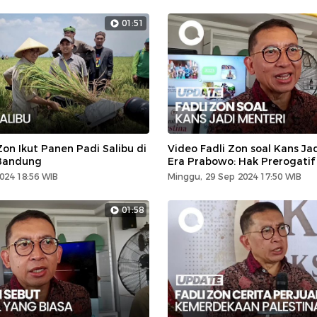
01:51
Zon Ikut Panen Padi Salibu di
Video Fadli Zon soal Kans Jad
Bandung
Era Prabowo: Hak Prerogatif
024 18:56 WIB
Minggu, 29 Sep 2024 17:50 WIB
01:58