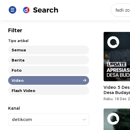
Yang se
Filter
Loading..
Tipe artikel
Semua
Promot
Berita
Foto
Terakhir
Loading...
Video
Video: 5 Des
Flash Video
Desa Buday
Rabu, 18 Des 2
Kanal