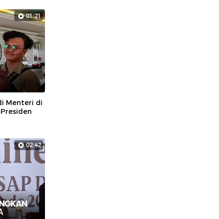
01:21
i Menteri di
 Presiden
02:42