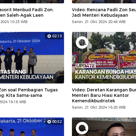
avorit Menbud Fadli Zon:
Video: Rencana Fadli Zon Seu
en Saleh-Agak Laen
Jadi Menteri Kebudayaan
2024 10:23 WIB
Senin, 21 Okt 2024 20:46 WIB
02:13
 Zon soal Pembagian Tugas
Video: Deretan Karangan Bu
ng: Kita Sama-sama
Menteri Baru Hiasi Kantor
Kemendikbudristek
2024 19:16 WIB
Senin, 21 Okt 2024 16:20 WIB
00:52