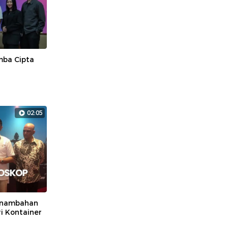
mba Cipta
02:05
enambahan
i Kontainer