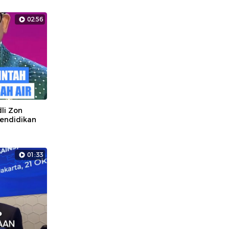
02:56
dli Zon
Pendidikan
01:33