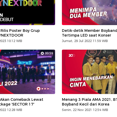
Rilis Poster Boy Grup
Detik-detik Member Boyband
OYNEXTDOOR
Tertimpa LED saat Konser
2023 10:12 WIB
Jumat, 29 Jul 2022 11:59 WIB
00:59
Akan Comeback Lewat
Menang 3 Piala AMA 2021, B
kage 'SECTOR 17'
Boyband Kecil dari Korea
2022 12:28 WIB
Senin, 22 Nov 2021 12:54 WIB