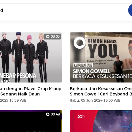
C
dang ramai dicari
03:05
.
ed
 yang dicari
lan dengan Plave! Grup K-pop
Berkaca dari Kesuksesan One
g Sedang Naik Daun
Simon Cowell Cari Boyband 
2025 15:59 WIB
Rabu, 05 Jun 2024 13:00 WIB
00:48