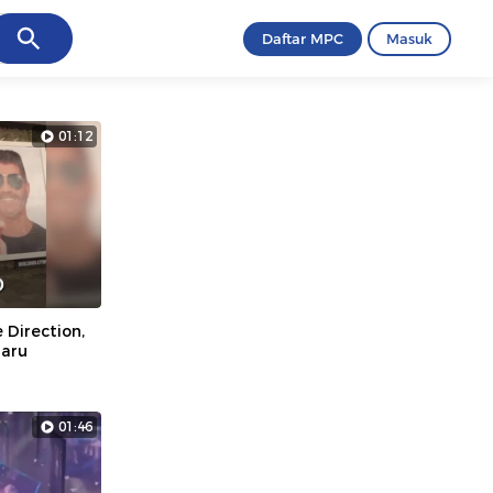
ancel
Daftar MPC
Masuk
01:12
 Direction,
Baru
01:46