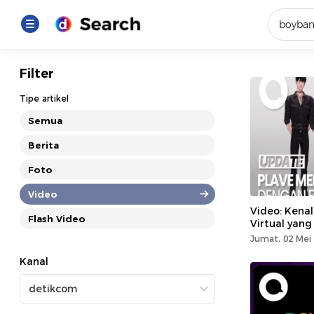
Yang se
Filter
Loading..
Tipe artikel
Semua
Promot
Berita
Foto
Terakhir
Loading...
Video
Video: Kena
Flash Video
Virtual yan
Jumat, 02 Mei 
Kanal