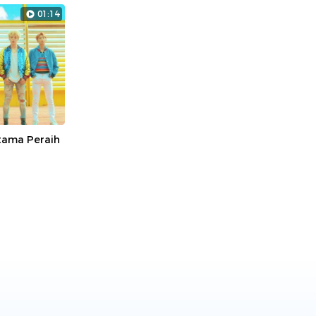
01:14
tama Peraih