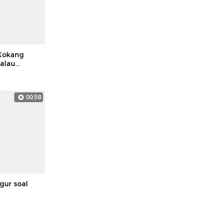
 Kokang
lau...
00:58
gur soal