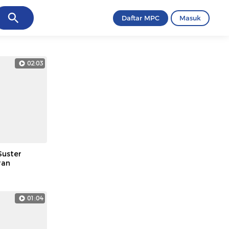
ancel
Daftar MPC
Masuk
02:03
Suster
ran
01:04