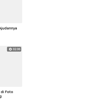
Ajudannya
02:06
 di Foto
g