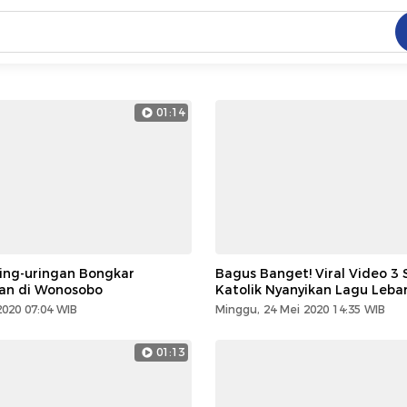
C
dang ramai dicari
01:14
.
ed
 yang dicari
Uring-uringan Bongkar
Bagus Banget! Viral Video 3 
lan di Wonosobo
Katolik Nyanyikan Lagu Leba
2020 07:04 WIB
Minggu, 24 Mei 2020 14:35 WIB
01:13