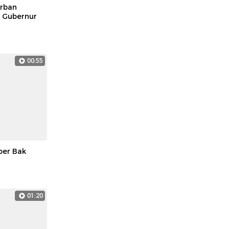
orban
i Gubernur
00:55
ber Bak
01:20