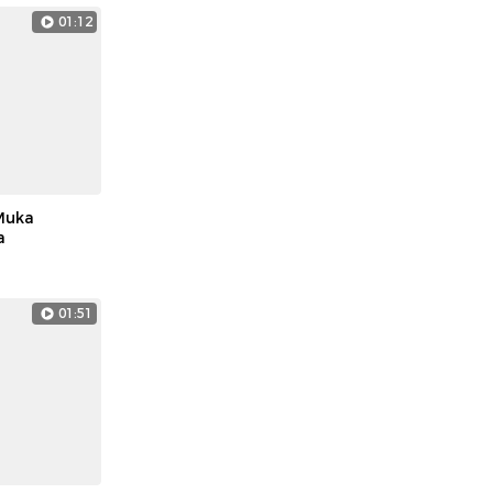
01:12
Muka
a
01:51