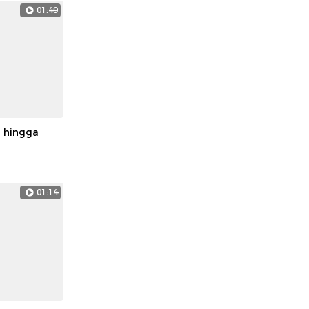
01:49
n hingga
01:14