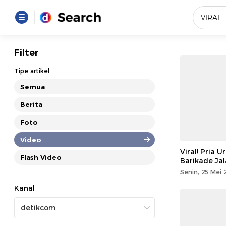
Yang se
Filter
Loading..
Tipe artikel
Semua
Promot
Berita
Foto
Terakhir
Loading...
Video
Viral! Pria 
Flash Video
Barikade Ja
Senin, 25 Mei 
Kanal