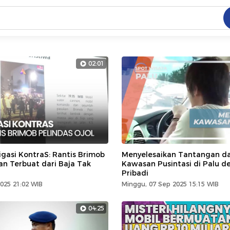
C
dang ramai dicari
02:01
.
ed
 yang dicari
igasi KontraS: Rantis Brimob
Menyelesaikan Tantangan d
an Terbuat dari Baja Tak
Kawasan Pusintasi di Palu d
Pribadi
025 21:02 WIB
Minggu, 07 Sep 2025 15:15 WIB
04:25