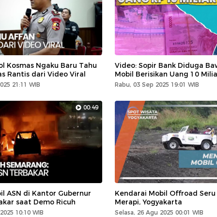
l Kosmas Ngaku Baru Tahu
Video: Sopir Bank Diduga B
as Rantis dari Video Viral
Mobil Berisikan Uang 10 Milia
025 21:11 WIB
Rabu, 03 Sep 2025 19:01 WIB
00:49
il ASN di Kantor Gubernur
Kendarai Mobil Offroad Seru
akar saat Demo Ricuh
Merapi, Yogyakarta
2025 10:10 WIB
Selasa, 26 Agu 2025 00:01 WIB