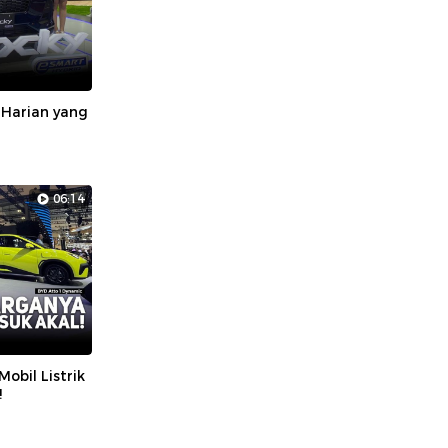
 Harian yang
06:14
obil Listrik
!