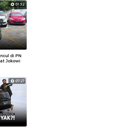
01:52
ncul di PN
at Jokowi
07:27