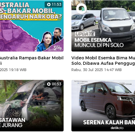
11:53
Australia Rampas-Bakar Mobil
Video Mobil Esemka Bima Mu
i
Solo, Dibawa Aufaa Penggug
2025 19:18 WIB
Rabu, 30 Jul 2025 14:47 WIB
00:53