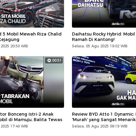
d 5 Mobil Mewah Riza Chalid
Daihatsu Rocky Hybrid: Mobil
 Kejagung
Ramah Di Kantong!
 2025 20:50 WIB
Selasa, 05 Agu 2025 19:02 WIB
00:51
tor Bonceng Istri-2 Anak
Review BYD Atto 1 Dynamic: M
bil di Mamuju, Balita Tewas
'Murah' yang Sangat Menarik
 2025 17:40 WIB
Selasa, 05 Agu 2025 09:19 WIB