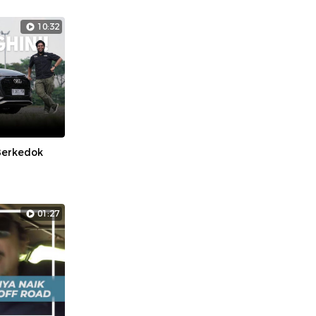
10:32
Berkedok
01:27