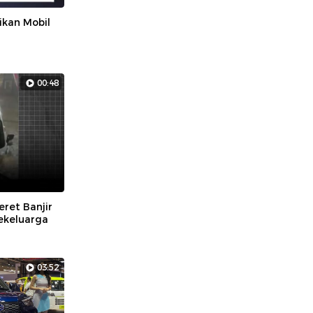
kan Mobil
00:48
eret Banjir
ekeluarga
03:52