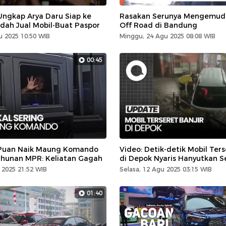
Ungkap Arya Daru Siap ke
Rasakan Serunya Mengemudi
udah Jual Mobil-Buat Paspor
Off Road di Bandung
u 2025 10:50 WIB
Minggu, 24 Agu 2025 08:08 WIB
00:45
 Puan Naik Maung Komando
Video: Detik-detik Mobil Ters
ahunan MPR: Keliatan Gagah
di Depok Nyaris Hanyutkan S
 2025 21:52 WIB
Selasa, 12 Agu 2025 03:15 WIB
01:40