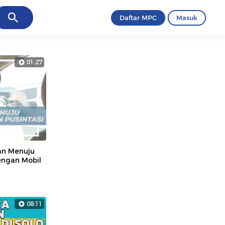
ancel
Daftar MPC
Masuk
01:27
an Menuju
engan Mobil
08:11