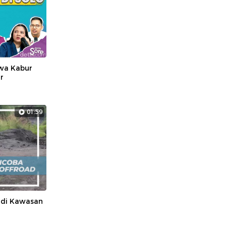
awa Kabur
r
01:59
 di Kawasan