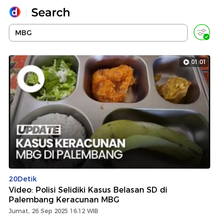
Yang sedang ramai dicari
Loading...
01:01
Promoted
Terakhir yang dicari
20Detik
Video: Polisi Selidiki Kasus Belasan SD di
Palembang Keracunan MBG
Jumat, 26 Sep 2025 16:12 WIB