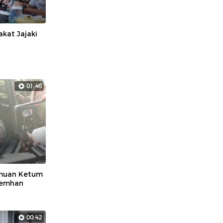
kat Jajaki
01:46
emuan Ketum
Kemhan
00:42