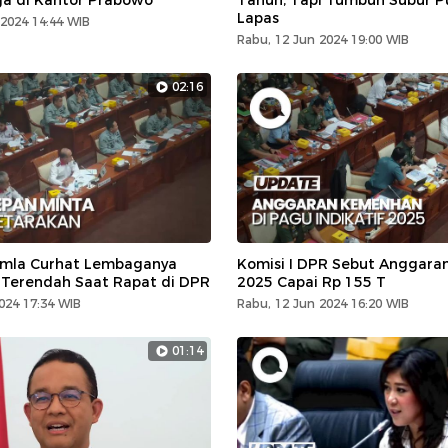
ga di Kantor Prabowo
Tahun, Tapi Tumbuh Subur Pu
Lapas
2024 14:44 WIB
Rabu, 12 Jun 2024 19:00 WIB
02:16
amla Curhat Lembaganya
Komisi I DPR Sebut Anggar
 Terendah Saat Rapat di DPR
2025 Capai Rp 155 T
024 17:34 WIB
Rabu, 12 Jun 2024 16:20 WIB
01:14