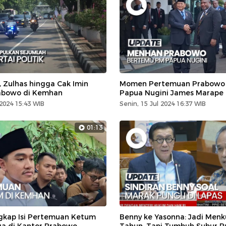
, Zulhas hingga Cak Imin
Momen Pertemuan Prabowo
abowo di Kemhan
Papua Nugini James Marape
2024 15:43 WIB
Senin, 15 Jul 2024 16:37 WIB
01:13
kap Isi Pertemuan Ketum
Benny ke Yasonna: Jadi Me