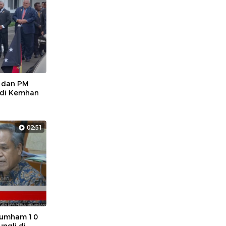
 dan PM
 di Kemhan
02:51
nkumham 10