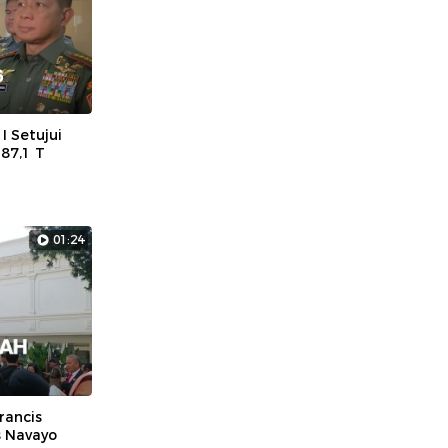
I Setujui
87,1 T
01:24
Prancis
s Navayo