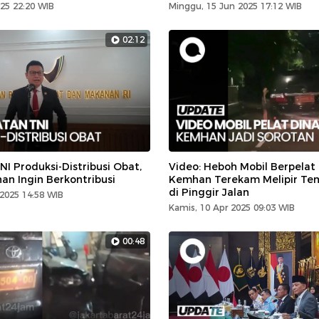
025 22:20 WIB
Minggu, 15 Jun 2025 17:12 WIB
02:12
NI Produksi-Distribusi Obat,
Video: Heboh Mobil Berpelat
n Ingin Berkontribusi
Kemhan Terekam Melipir Te
di Pinggir Jalan
 2025 14:58 WIB
Kamis, 10 Apr 2025 09:03 WIB
00:48