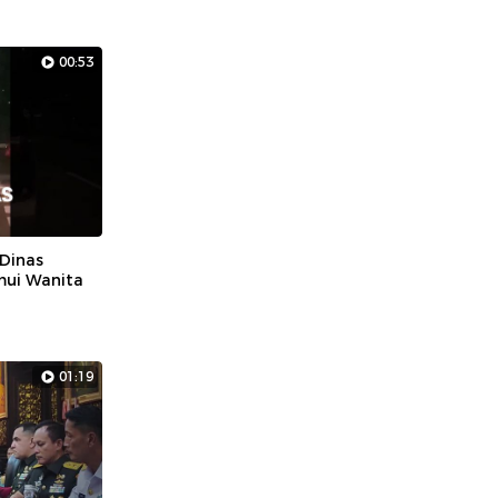
00:53
 Dinas
mui Wanita
01:19