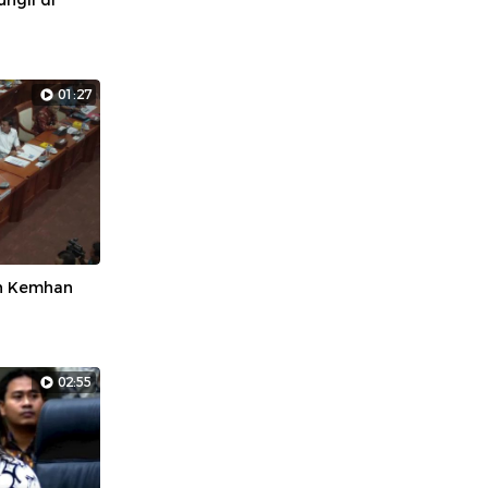
ngli di
01:27
an Kemhan
02:55