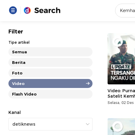
Yang se
Filter
Loading..
Tipe artikel
Semua
Promot
Berita
Foto
Terakhir
Loading...
Video
Video: Purn
Flash Video
Satelit Kem
Selasa, 02 Des
Kanal