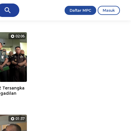
ancel
Daftar MPC
Masuk
02:06
2 Tersangka
ngadilan
01:37