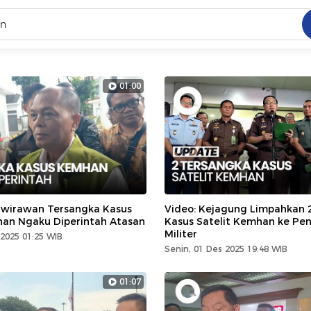
C
dang ramai dicari
01:00
.
ed
 yang dicari
awirawan Tersangka Kasus
Video: Kejagung Limpahkan 
han Ngaku Diperintah Atasan
Kasus Satelit Kemhan ke Pe
Militer
 2025 01:25 WIB
Senin, 01 Des 2025 19:48 WIB
01:07