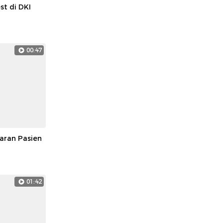
st di DKI
00:47
baran Pasien
01:42