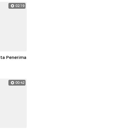
02:19
ata Penerima
00:42