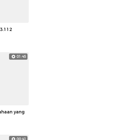
 3.112
01:45
sahaan yang
00:41