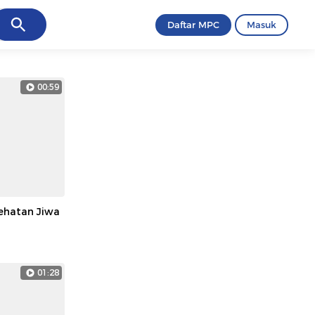
ancel
Daftar MPC
Masuk
00:59
ehatan Jiwa
01:28