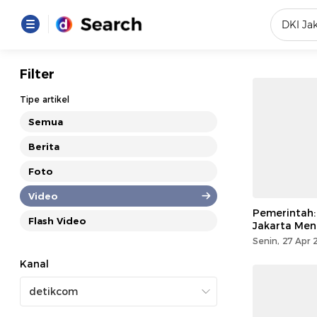
Yang se
Filter
Loading..
Tipe artikel
Semua
Promot
Berita
Foto
Terakhir
Loading...
Video
Pemerintah: 
Flash Video
Jakarta Men
Senin, 27 Apr 
Kanal