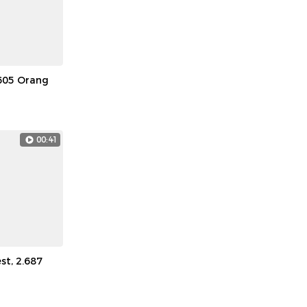
.605 Orang
00:41
st, 2.687