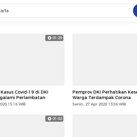
C
dang ramai dicari
01:29
.
ed
 yang dicari
Kasus Covid-19 di DKI
Pemprov DKI Perhatikan Kes
galami Perlambatan
Warga Terdampak Corona
2020 15:16 WIB
Senin, 27 Apr 2020 13:56 WIB
01:02