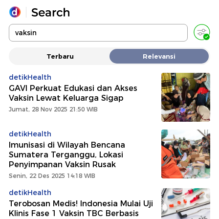
Yang sedang ramai dicari
Terbaru
Relevansi
Loading...
detikHealth
GAVI Perkuat Edukasi dan Akses
Promoted
Vaksin Lewat Keluarga Sigap
Jumat, 28 Nov 2025 21:50 WIB
Terakhir yang dicari
detikHealth
Imunisasi di Wilayah Bencana
Sumatera Terganggu, Lokasi
Penyimpanan Vaksin Rusak
Senin, 22 Des 2025 14:18 WIB
detikHealth
Terobosan Medis! Indonesia Mulai Uji
Klinis Fase 1 Vaksin TBC Berbasis