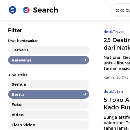
Yang se
Filter
detikTravel
Loading..
25 Desti
Urut berdasarkan
dari Nat
Terbaru
Promot
National Geo
Relevansi
untuk libur
taman nasio
Terakhir
Tipe artikel
Kamis, 30 Okt 
Loading...
Semua
detikJatim
Berita
5 Toko Ar
Foto
Kado Bun
Video
Bunga artifi
Valentine. T
Flash Video
tahan lama, 