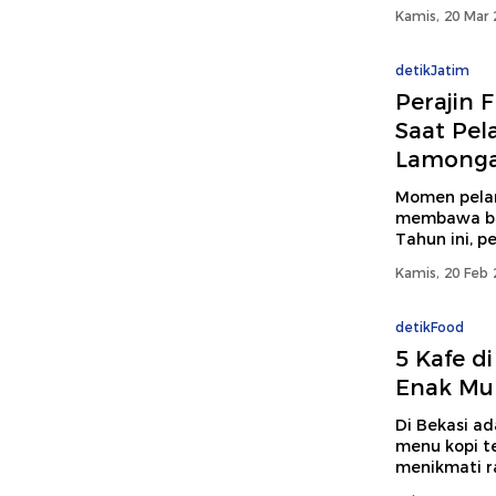
Kamis, 20 Mar 
detikJatim
Perajin F
Saat Pel
Lamong
Momen pelan
membawa berk
Tahun ini, p
Kamis, 20 Feb 
detikFood
5 Kafe d
Enak Mul
Di Bekasi a
menu kopi te
menikmati ra