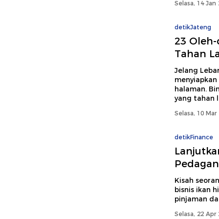
Selasa, 14 Jan
detikJateng
23 Oleh-
Tahan L
Jelang Leba
menyiapkan 
halaman. Bi
yang tahan 
Selasa, 10 Mar
detikFinance
Lanjutka
Pedagang
Kisah seora
bisnis ikan
pinjaman dar
Selasa, 22 Apr