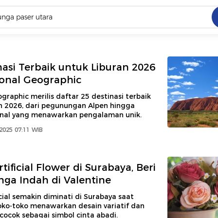
C
dang ramai dicari
.
nasi Terbaik untuk Liburan 2026
ional Geographic
ed
graphic merilis daftar 25 destinasi terbaik
an 2026, dari pegunungan Alpen hingga
nal yang menawarkan pengalaman unik.
 yang dicari
2025 07:11 WIB
tificial Flower di Surabaya, Beri
ga Indah di Valentine
cial semakin diminati di Surabaya saat
oko-toko menawarkan desain variatif dan
cocok sebagai simbol cinta abadi.