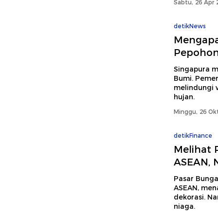
Sabtu, 26 Apr 
detikNews
Mengapa
Pepohon
Singapura mu
Bumi. Peme
melindungi 
hujan.
Minggu, 26 Okt
detikFinance
Melihat 
ASEAN, 
Pasar Bunga
ASEAN, men
dekorasi. N
niaga.