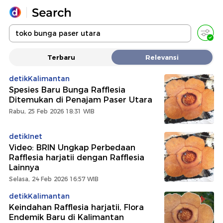
Yang sedang ramai dicari
Terbaru
Relevansi
Loading...
detikKalimantan
Spesies Baru Bunga Rafflesia
Promoted
Ditemukan di Penajam Paser Utara
Rabu, 25 Feb 2026 18:31 WIB
Terakhir yang dicari
detikInet
Video: BRIN Ungkap Perbedaan
Rafflesia harjatii dengan Rafflesia
Lainnya
Selasa, 24 Feb 2026 16:57 WIB
detikKalimantan
Keindahan Rafflesia harjatii, Flora
Endemik Baru di Kalimantan