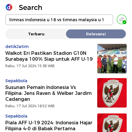
Yang sedang ramai dicari
Terbaru
Relevansi
Loading...
detikJatim
Walkot Eri Pastikan Stadion G10N
Promoted
Surabaya 100% Siap untuk AFF U-19
Rabu, 17 Jul 2024 15:38 WIB
Terakhir yang dicari
Sepakbola
Susunan Pemain Indonesia Vs
Filipina: Jens Raven & Welber Jardim
Cadangan
Rabu, 17 Jul 2024 18:52 WIB
Sepakbola
Piala AFF U-19 2024: Indonesia Hajar
Filipina 4-0 di Babak Pertama