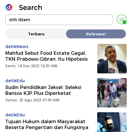
Yang sedang ramai dicari
Terbaru
Relevansi
Loading...
detikNews
Mahfud Sebut Food Estate Gagal,
Promoted
TKN Prabowo-Gibran: Itu Hipotesis
Senin, 18 Des 2023 18:35 WIB
Terakhir yang dicari
detikEdu
Sudin Pendidikan Jaksel: Seleksi
Bansos KJP Plus Diperketat
Jumat, 25 Agu 2023 07:30 WIB
detikEdu
Tujuan Hukum dalam Masyarakat
Beserta Pengertian dan Fungsinya