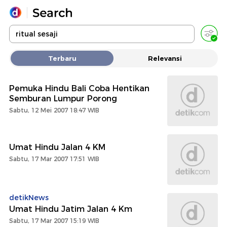
Yang sedang ramai dicari
Terbaru
Relevansi
Loading...
Pemuka Hindu Bali Coba Hentikan
Promoted
Semburan Lumpur Porong
Sabtu, 12 Mei 2007 18:47 WIB
Terakhir yang dicari
Umat Hindu Jalan 4 KM
Sabtu, 17 Mar 2007 17:51 WIB
detikNews
Umat Hindu Jatim Jalan 4 Km
Sabtu, 17 Mar 2007 15:19 WIB