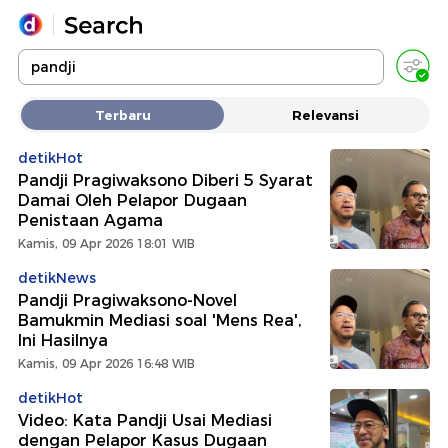
Yang sedang ramai dicari
Terbaru
Relevansi
Loading...
detikHot
Pandji Pragiwaksono Diberi 5 Syarat
Promoted
Damai Oleh Pelapor Dugaan
Penistaan Agama
Terakhir yang dicari
Kamis, 09 Apr 2026 18:01 WIB
detikNews
Pandji Pragiwaksono-Novel
Bamukmin Mediasi soal 'Mens Rea',
Ini Hasilnya
Kamis, 09 Apr 2026 16:48 WIB
detikHot
Video: Kata Pandji Usai Mediasi
dengan Pelapor Kasus Dugaan