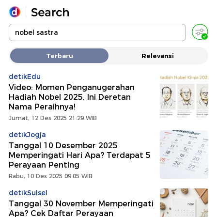
Yang sedang ramai dicari
Terbaru
Relevansi
Loading...
detikEdu
Video: Momen Penganugerahan
Promoted
Hadiah Nobel 2025, Ini Deretan
Nama Peraihnya!
Terakhir yang dicari
Jumat, 12 Des 2025 21:29 WIB
detikJogja
Tanggal 10 Desember 2025
Memperingati Hari Apa? Terdapat 5
Perayaan Penting
Rabu, 10 Des 2025 09:05 WIB
detikSulsel
Tanggal 30 November Memperingati
Apa? Cek Daftar Perayaan