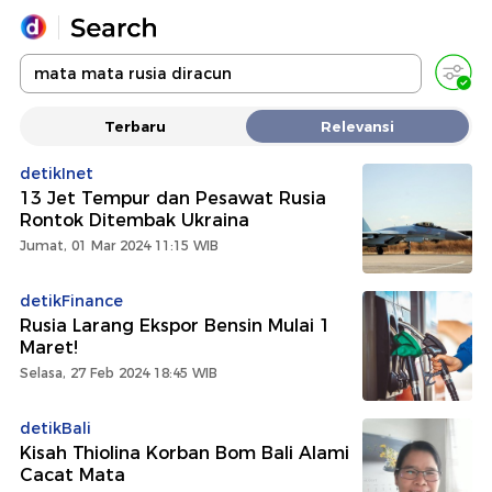
Yang sedang ramai dicari
Terbaru
Relevansi
Loading...
detikInet
13 Jet Tempur dan Pesawat Rusia
Promoted
Rontok Ditembak Ukraina
Jumat, 01 Mar 2024 11:15 WIB
Terakhir yang dicari
detikFinance
Rusia Larang Ekspor Bensin Mulai 1
Maret!
Selasa, 27 Feb 2024 18:45 WIB
detikBali
Kisah Thiolina Korban Bom Bali Alami
Cacat Mata