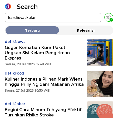
Yang sedang ramai dicari
Terbaru
Relevansi
Loading...
detikNews
Geger Kematian Kurir Paket,
Promoted
Ungkap Sisi Kelam Pengiriman
Ekspres
Terakhir yang dicari
Selasa, 28 Jul 2026 07:48 WIB
detikFood
Kuliner Indonesia Pilihan Mark Wiens
hingga Prilly Ngidam Makanan Afrika
Senin, 27 Jul 2026 10:30 WIB
detikJabar
Begini Cara Minum Teh yang Efektif
Turunkan Risiko Stroke