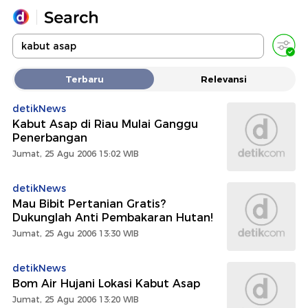
Yang sedang ramai dicari
Terbaru
Relevansi
Loading...
detikNews
Kabut Asap di Riau Mulai Ganggu
Promoted
Penerbangan
Jumat, 25 Agu 2006 15:02 WIB
Terakhir yang dicari
detikNews
Mau Bibit Pertanian Gratis?
Dukunglah Anti Pembakaran Hutan!
Jumat, 25 Agu 2006 13:30 WIB
detikNews
Bom Air Hujani Lokasi Kabut Asap
Jumat, 25 Agu 2006 13:20 WIB