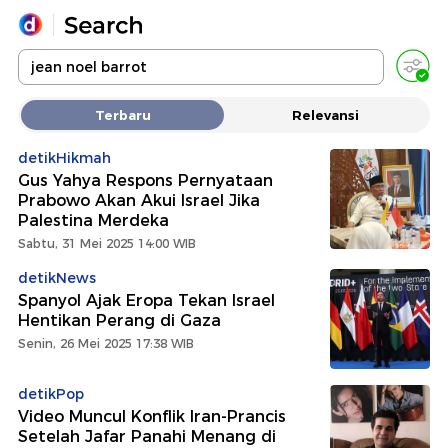
Yang sedang ramai dicari
Terbaru
Relevansi
Loading...
detikHikmah
Gus Yahya Respons Pernyataan
Promoted
Prabowo Akan Akui Israel Jika
Palestina Merdeka
Terakhir yang dicari
Sabtu, 31 Mei 2025 14:00 WIB
detikNews
Spanyol Ajak Eropa Tekan Israel
Hentikan Perang di Gaza
Senin, 26 Mei 2025 17:38 WIB
detikPop
Video Muncul Konflik Iran-Prancis
Setelah Jafar Panahi Menang di