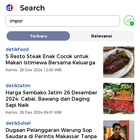
Yang sedang ramai dicari
Terbaru
Relevansi
Loading...
detikFood
5 Resto Steak Enak Cocok untuk
Promoted
Makan Istimewa Bersama Keluarga
Kamis, 26 Des 2024 12:00 WIB
Terakhir yang dicari
detikJatim
Harga Sembako Jatim 26 Desember
2024: Cabai, Bawang dan Daging
Sapi Naik
Kamis, 26 Des 2024 09:01 WIB
detikSulsel
Dugaan Pelanggaran Warung Sop
Saudara di Perintis Makassar Tanpa