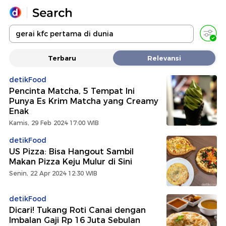
Yang sedang ramai dicari
Terbaru
Relevansi
Loading...
detikFood
Pencinta Matcha, 5 Tempat Ini
Promoted
Punya Es Krim Matcha yang Creamy
Enak
Terakhir yang dicari
Kamis, 29 Feb 2024 17:00 WIB
detikFood
US Pizza: Bisa Hangout Sambil
Makan Pizza Keju Mulur di Sini
Senin, 22 Apr 2024 12:30 WIB
detikFood
Dicari! Tukang Roti Canai dengan
Imbalan Gaji Rp 16 Juta Sebulan