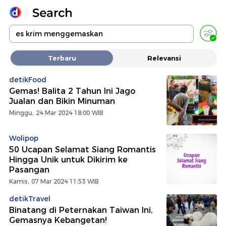
Yang sedang ramai dicari
Terbaru
Relevansi
Loading...
detikFood
Gemas! Balita 2 Tahun Ini Jago
Promoted
Jualan dan Bikin Minuman
Minggu, 24 Mar 2024 18:00 WIB
Terakhir yang dicari
Wolipop
50 Ucapan Selamat Siang Romantis
Hingga Unik untuk Dikirim ke
Pasangan
Kamis, 07 Mar 2024 11:53 WIB
detikTravel
Binatang di Peternakan Taiwan Ini,
Gemasnya Kebangetan!