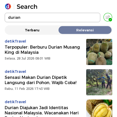
Yang sedang ramai dicari
Terbaru
Relevansi
Loading...
detikTravel
Terpopuler: Berburu Durian Musang
Promoted
King di Malaysia
Selasa, 28 Jul 2026 08:01 WIB
Terakhir yang dicari
detikTravel
Sensasi Makan Durian Dipetik
Langsung dari Pohon, Wajib Coba!
Rabu, 11 Feb 2026 17:43 WIB
detikTravel
Durian Diajukan Jadi Identitas
Nasional Malaysia, Wacanakan Hari