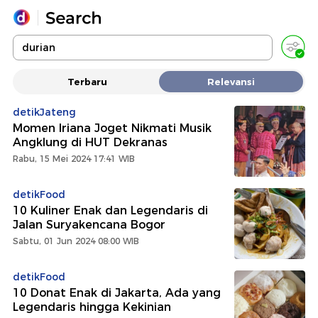
Yang sedang ramai dicari
Terbaru
Relevansi
Loading...
detikJateng
Momen Iriana Joget Nikmati Musik
Promoted
Angklung di HUT Dekranas
Rabu, 15 Mei 2024 17:41 WIB
Terakhir yang dicari
detikFood
10 Kuliner Enak dan Legendaris di
Jalan Suryakencana Bogor
Sabtu, 01 Jun 2024 08:00 WIB
detikFood
10 Donat Enak di Jakarta, Ada yang
Legendaris hingga Kekinian