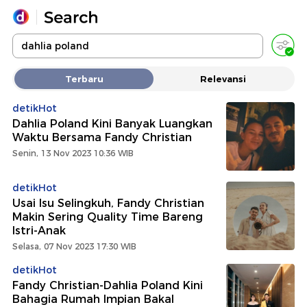
Yang sedang ramai dicari
Terbaru
Relevansi
Loading...
detikHot
Dahlia Poland Kini Banyak Luangkan
Promoted
Waktu Bersama Fandy Christian
Senin, 13 Nov 2023 10:36 WIB
Terakhir yang dicari
detikHot
Usai Isu Selingkuh, Fandy Christian
Makin Sering Quality Time Bareng
Istri-Anak
Selasa, 07 Nov 2023 17:30 WIB
detikHot
Fandy Christian-Dahlia Poland Kini
Bahagia Rumah Impian Bakal