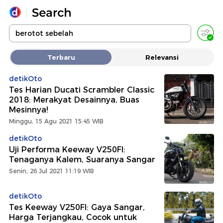
Yang sedang ramai dicari
Terbaru
Relevansi
Loading...
detikOto
Tes Harian Ducati Scrambler Classic
Promoted
2018: Merakyat Desainnya, Buas
Mesinnya!
Terakhir yang dicari
Minggu, 15 Agu 2021 15:45 WIB
detikOto
Uji Performa Keeway V250FI:
Tenaganya Kalem, Suaranya Sangar
Senin, 26 Jul 2021 11:19 WIB
detikOto
Tes Keeway V250FI: Gaya Sangar,
Harga Terjangkau, Cocok untuk