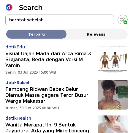
Yang sedang ramai dicari
Terbaru
Relevansi
Loading...
detikEdu
Visual Gajah Mada dari Arca Bima &
Promoted
Brajanata, Beda dengan Versi M
Yamin
Terakhir yang dicari
Senin, 03 Jul 2023 15:00 WIB
detikSulsel
Tampang Ridwan Babak Belur
Diamuk Massa gegara Teror Busur
Warga Makassar
Jumat, 30 Jun 2023 08:40 WIB
detikHealth
Wanita Merapat! Ini 9 Bentuk
Payudara, Ada yang Mirip Lonceng