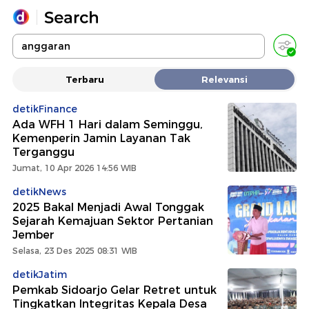
Yang sedang ramai dicari
Terbaru
Relevansi
Loading...
detikFinance
Ada WFH 1 Hari dalam Seminggu,
Promoted
Kemenperin Jamin Layanan Tak
Terganggu
Terakhir yang dicari
Jumat, 10 Apr 2026 14:56 WIB
detikNews
2025 Bakal Menjadi Awal Tonggak
Sejarah Kemajuan Sektor Pertanian
Jember
Selasa, 23 Des 2025 08:31 WIB
detikJatim
Pemkab Sidoarjo Gelar Retret untuk
Tingkatkan Integritas Kepala Desa