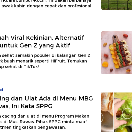
 Kuala Lumpur-Kochi. Tindakan berbahaya
i awak kabin dengan cepat dan profesional.
u
h Viral Kekinian, Alternatif
untuk Gen Z yang Aktif
 sehat semakin populer di kalangan Gen Z,
k buah menarik seperti HiFruit. Temukan
up sehat di TikTok!
u
el
cing dan Ulat Ada di Menu MBG
as, Ini Kata SPPG
n cacing dan ulat di menu Program Makan
is di Musi Rawas. Pihak SPPG minta maaf
tmen tingkatkan pengawasan.