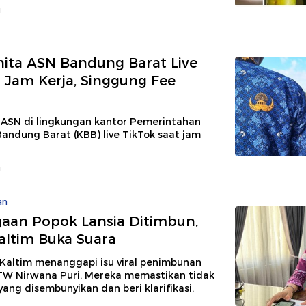
u
nita ASN Bandung Barat Live
i Jam Kerja, Singgung Fee
a ASN di lingkungan kantor Pemerintahan
andung Barat (KBB) live TikTok saat jam
u
an
gaan Popok Lansia Ditimbun,
altim Buka Suara
 Kaltim menanggapi isu viral penimbunan
TW Nirwana Puri. Mereka memastikan tidak
ang disembunyikan dan beri klarifikasi.