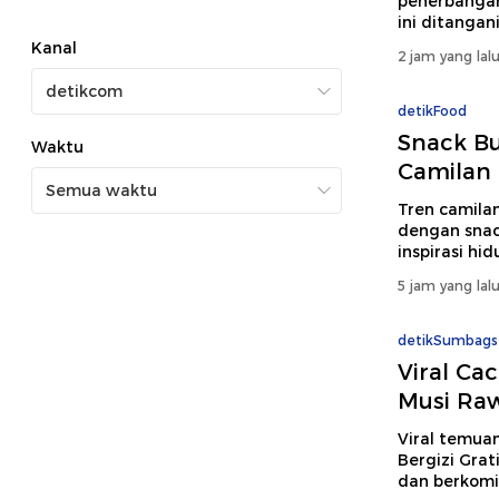
penerbangan
ini ditangan
Kanal
2 jam yang lal
detikFood
Snack Bua
Waktu
Camilan 
Tren camilan
dengan snac
inspirasi hid
5 jam yang lal
detikSumbags
Viral Ca
Musi Raw
Viral temua
Bergizi Grat
dan berkomi