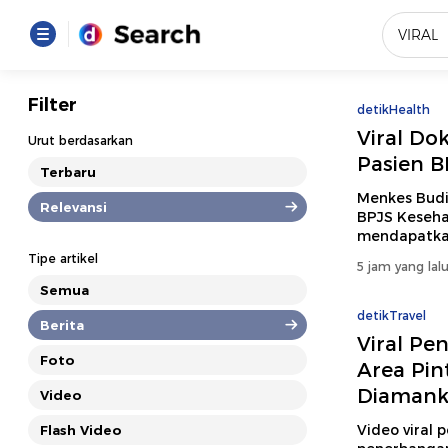
Yang se
Filter
detikHealth
Loading..
Viral Do
Urut berdasarkan
Pasien B
Terbaru
Promot
Menkes Budi 
Relevansi
BPJS Kesehat
mendapatka
Terakhir
Tipe artikel
5 jam yang lal
Loading...
Semua
detikTravel
Berita
Viral Pe
Foto
Area Pin
Diamanka
Video
Video viral 
Flash Video