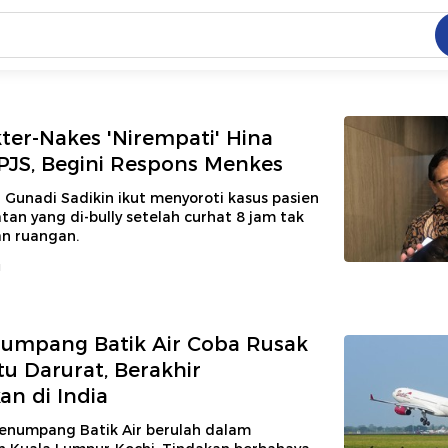
C
dang ramai dicari
.
kter-Nakes 'Nirempati' Hina
PJS, Begini Respons Menkes
ed
Gunadi Sadikin ikut menyoroti kasus pasien
an yang di-bully setelah curhat 8 jam tak
n ruangan.
 yang dicari
u
numpang Batik Air Coba Rusak
tu Darurat, Berakhir
n di India
penumpang Batik Air berulah dalam