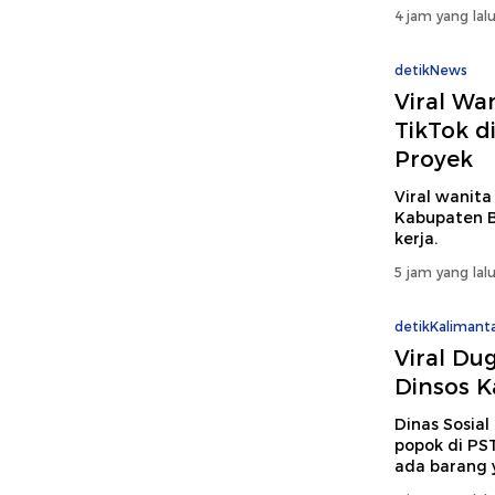
4 jam yang lal
detikNews
Viral Wa
TikTok d
Proyek
Viral wanit
Kabupaten B
kerja.
5 jam yang lal
detikKalimant
Viral Du
Dinsos K
Dinas Sosial
popok di PS
ada barang y