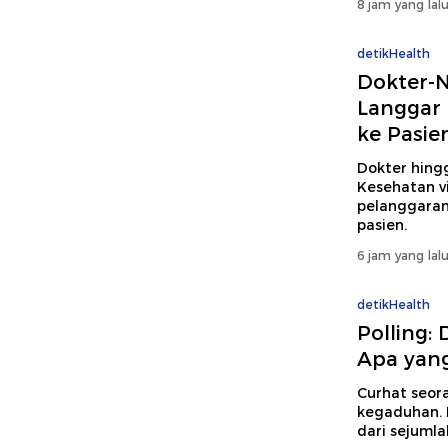
8 jam yang lal
detikHealth
Dokter-N
Langgar 
ke Pasie
Dokter hing
Kesehatan vi
pelanggaran 
pasien.
6 jam yang lal
detikHealth
Polling:
Apa yang
Curhat seor
kegaduhan. 
dari sejuml