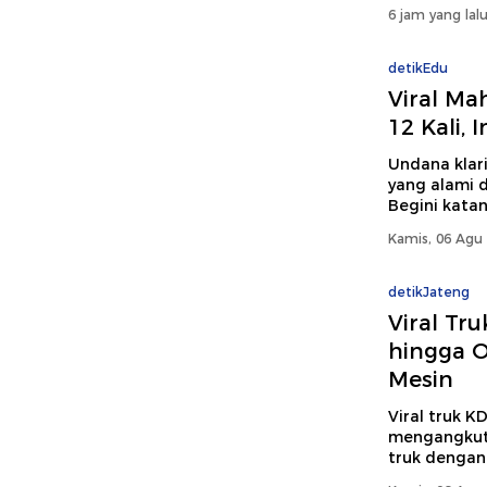
6 jam yang lal
detikEdu
Viral Ma
12 Kali,
Undana klari
yang alami de
Begini katan
Kamis, 06 Agu 
detikJateng
Viral Tr
hingga O
Mesin
Viral truk 
mengangkut 
truk dengan 