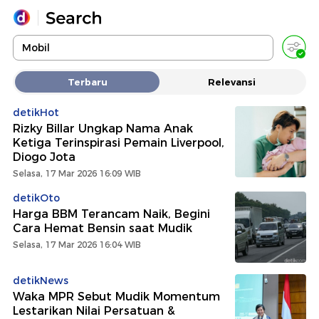
Yang sedang ramai dicari
Terbaru
Relevansi
Loading...
detikHot
Rizky Billar Ungkap Nama Anak
Promoted
Ketiga Terinspirasi Pemain Liverpool,
Diogo Jota
Terakhir yang dicari
Selasa, 17 Mar 2026 16:09 WIB
detikOto
Harga BBM Terancam Naik, Begini
Cara Hemat Bensin saat Mudik
Selasa, 17 Mar 2026 16:04 WIB
detikNews
Waka MPR Sebut Mudik Momentum
Lestarikan Nilai Persatuan &