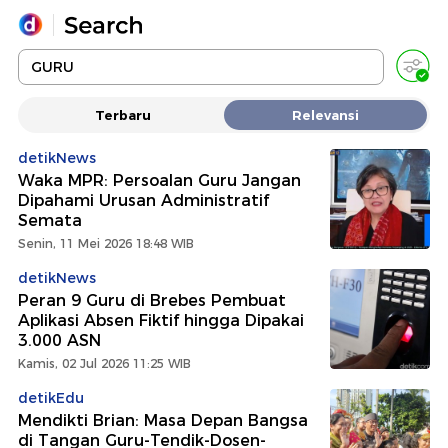
Yang sedang ramai dicari
Terbaru
Relevansi
Loading...
detikNews
Waka MPR: Persoalan Guru Jangan
Promoted
Dipahami Urusan Administratif
Semata
Terakhir yang dicari
Senin, 11 Mei 2026 18:48 WIB
detikNews
Peran 9 Guru di Brebes Pembuat
Aplikasi Absen Fiktif hingga Dipakai
3.000 ASN
Kamis, 02 Jul 2026 11:25 WIB
detikEdu
Mendikti Brian: Masa Depan Bangsa
di Tangan Guru-Tendik-Dosen-