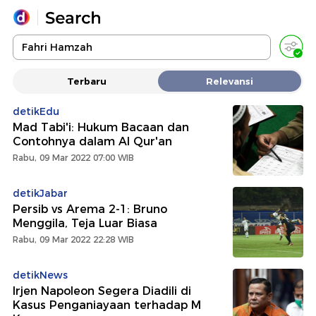
Yang sedang ramai dicari
Terbaru
Relevansi
Loading...
detikEdu
Mad Tabi'i: Hukum Bacaan dan
Promoted
Contohnya dalam Al Qur'an
Rabu, 09 Mar 2022 07:00 WIB
Terakhir yang dicari
detikJabar
Persib vs Arema 2-1: Bruno
Menggila, Teja Luar Biasa
Rabu, 09 Mar 2022 22:28 WIB
detikNews
Irjen Napoleon Segera Diadili di
Kasus Penganiayaan terhadap M