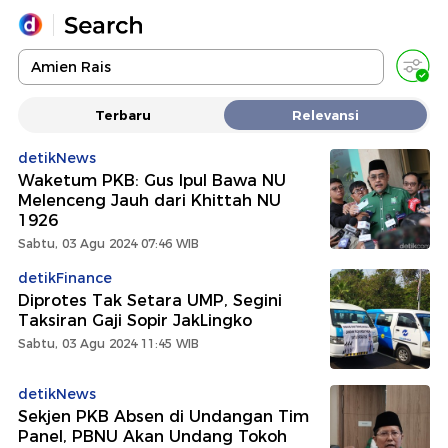
Yang sedang ramai dicari
Terbaru
Relevansi
Loading...
detikNews
Waketum PKB: Gus Ipul Bawa NU
Promoted
Melenceng Jauh dari Khittah NU
1926
Terakhir yang dicari
Sabtu, 03 Agu 2024 07:46 WIB
detikFinance
Diprotes Tak Setara UMP, Segini
Taksiran Gaji Sopir JakLingko
Sabtu, 03 Agu 2024 11:45 WIB
detikNews
Sekjen PKB Absen di Undangan Tim
Panel, PBNU Akan Undang Tokoh