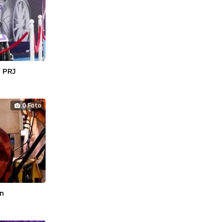
 PRJ
0 Foto
n