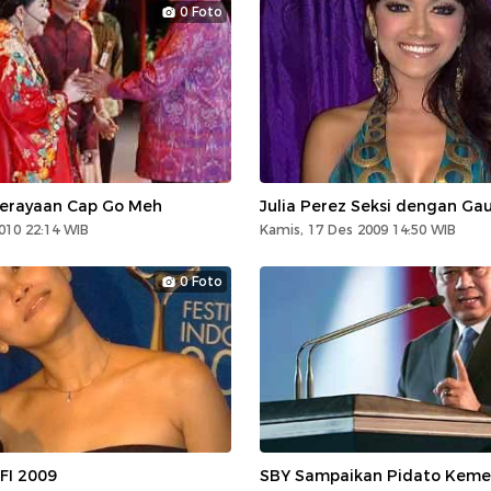
0 Foto
Perayaan Cap Go Meh
Julia Perez Seksi dengan Gau
010 22:14 WIB
Kamis, 17 Des 2009 14:50 WIB
0 Foto
FI 2009
SBY Sampaikan Pidato Kem