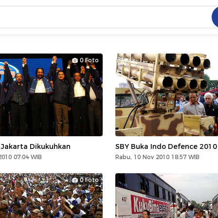
C
dang ramai dicari
0 Foto
.
ed
 yang dicari
Jakarta Dikukuhkan
SBY Buka Indo Defence 2010
2010 07:04 WIB
Rabu, 10 Nov 2010 18:57 WIB
0 Foto