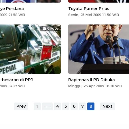
ye Perdana
Toyota Pamer Prius
2009 21:58 WIB
Senin, 25 Mei 2009 11:50 WIB
0 Foto
-besaran di PRJ
Rapimnas II PD Dibuka
2009 14:37 WIB
Minggu, 26 Apr 2009 16:30 WIB
Prev
1
...
4
5
6
7
8
Next