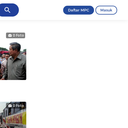
ancel
Daftar MPC
Masuk
0 Foto
0 Foto