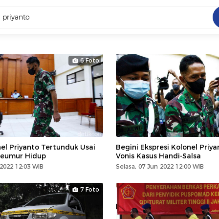
C
dang ramai dicari
6 Foto
.
ed
 yang dicari
el Priyanto Tertunduk Usai
Begini Ekspresi Kolonel Priy
 Seumur Hidup
Vonis Kasus Handi-Salsa
 2022 12:03 WIB
Selasa, 07 Jun 2022 12:00 WIB
7 Foto