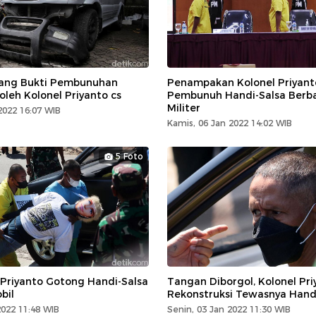
rang Bukti Pembunuhan
Penampakan Kolonel Priyant
oleh Kolonel Priyanto cs
Pembunuh Handi-Salsa Berb
Militer
2022 16:07 WIB
Kamis, 06 Jan 2022 14:02 WIB
5 Foto
 Priyanto Gotong Handi-Salsa
Tangan Diborgol, Kolonel Pri
bil
Rekonstruksi Tewasnya Hand
2022 11:48 WIB
Senin, 03 Jan 2022 11:30 WIB