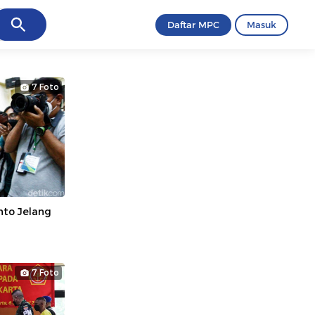
ancel
Daftar MPC
Masuk
7 Foto
anto Jelang
7 Foto