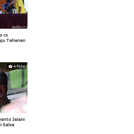
o cs
aju Tahanan
4 Foto
yanto Jalani
i-Salsa