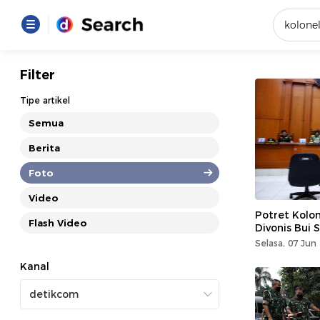
Yang se
Filter
Loading..
Tipe artikel
Semua
Promot
Berita
Foto
Terakhir
Loading...
Video
Potret Kolon
Flash Video
Divonis Bui
Selasa, 07 Jun
Kanal