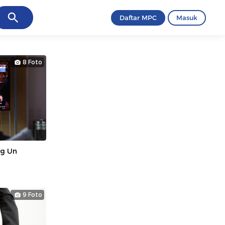
ancel
Daftar MPC
Masuk
8 Foto
ng Un
9 Foto