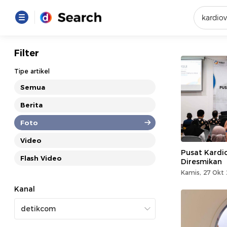
Yang se
Filter
Loading..
Tipe artikel
Semua
Promot
Berita
Foto
Terakhir
Loading...
Video
Pusat Kardi
Flash Video
Diresmikan
Kamis, 27 Okt 
Kanal