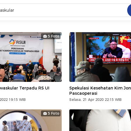
C
dang ramai dicari
5 Foto
.
ed
 yang dicari
ovaskular Terpadu RS UI
Spekulasi Kesehatan Kim Jo
Pascaoperasi
2022 19:15 WIB
Selasa, 21 Apr 2020 22:15 WIB
5 Foto