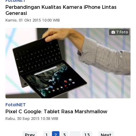
FotoINET
Perbandingan Kualitas Kamera iPhone Lintas
Generasi
Kamis, 01 Okt 2015 10:00 WIB
7 Foto
FotoINET
Pixel C Google: Tablet Rasa Marshmallow
Rabu, 30 Sep 2015 10:38 WIB
Prev
1
2
3
...
13
Next