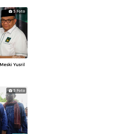
5 Foto
eski Yusril
5 Foto