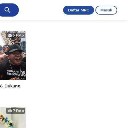
ancel
Daftar MPC
Masuk
5 Foto
8, Dukung
7 Foto