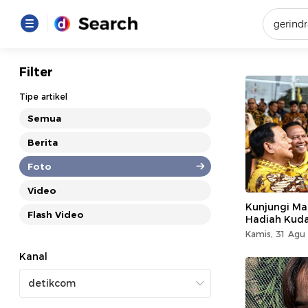
Yang se
Filter
Loading..
Tipe artikel
Semua
Promot
Berita
Foto
Terakhir
Loading...
Video
Kunjungi Ma
Flash Video
Hadiah Kud
Kamis, 31 Agu 
Kanal