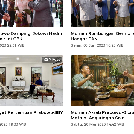
wo Dampingi Jokowi Hadiri
Momen Rombongan Gerindra
lri di GBK
Hangat PAN
2023 22:31 WIB
Senin, 05 Jun 2023 16:23 WIB
7 Foto
at Pertemuan Prabowo-SBY
Momen Akrab Prabowo-Gibra
Mata di Angkringan Solo
2023 19:33 WIB
Sabtu, 20 Mei 2023 14:42 WIB