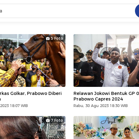
C
dang ramai dicari
5 Foto
.
ed
 yang dicari
rkas Golkar, Prabowo Diberi
Relawan Jokowi Bentuk GP 0
a
Prabowo Capres 2024
2023 18:07 WIB
Rabu, 30 Agu 2023 18:30 WIB
7 Foto