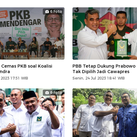
6 Foto
 Cemas PKB soal Koalisi
PBB Tetap Dukung Prabowo M
ndra
Tak Dipilih Jadi Cawapres
 2023 17:51 WIB
Senin, 24 Jul 2023 18:41 WIB
6 Foto