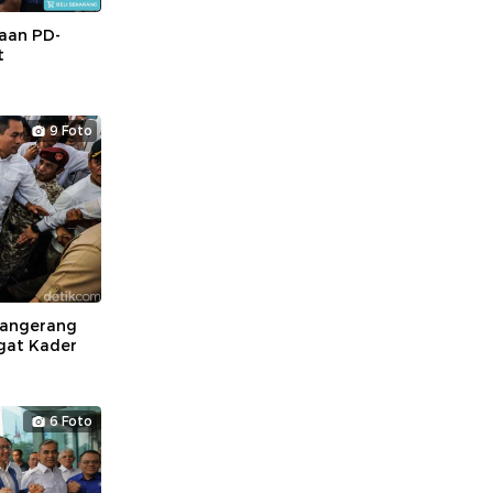
aan PD-
t
9 Foto
Tangerang
gat Kader
6 Foto