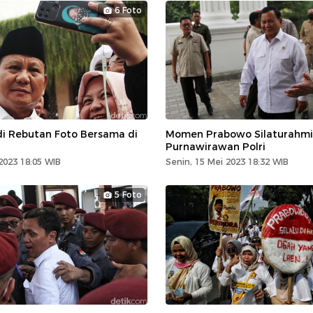
6 Foto
i Rebutan Foto Bersama di
Momen Prabowo Silaturahm
Purnawirawan Polri
2023 18:05 WIB
Senin, 15 Mei 2023 18:32 WIB
5 Foto