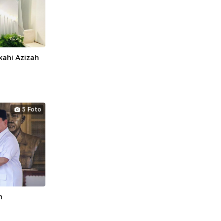
ahi Azizah
5 Foto
h