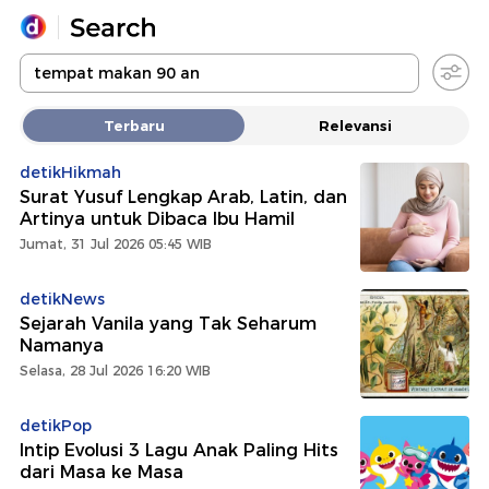
Yang sedang ramai dicari
Terbaru
Relevansi
Loading...
detikHikmah
Surat Yusuf Lengkap Arab, Latin, dan
Promoted
Artinya untuk Dibaca Ibu Hamil
Jumat, 31 Jul 2026 05:45 WIB
Terakhir yang dicari
detikNews
Sejarah Vanila yang Tak Seharum
Namanya
Selasa, 28 Jul 2026 16:20 WIB
detikPop
Intip Evolusi 3 Lagu Anak Paling Hits
dari Masa ke Masa