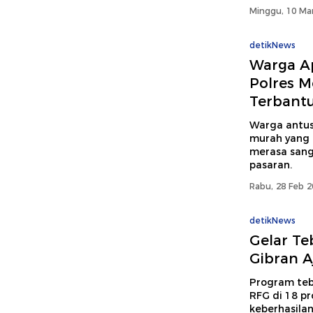
Minggu, 10 Mar
detikNews
Warga A
Polres M
Terbant
Warga antus
murah yang 
merasa sang
pasaran.
Rabu, 28 Feb 2
detikNews
Gelar Te
Gibran A
Program teb
RFG di 18 p
keberhasila