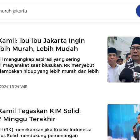
C
dang ramai dicari
amil: Ibu-ibu Jakarta Ingin
.
bih Murah, Lebih Mudah
ed
l mengungkap aspirasi yang sering
ri masyarakat saat blusukan. RK menyebut
dambakan hidup yang lebih murah dan lebih
 yang dicari
2024 18:24 WIB
amil Tegaskan KIM Solid:
2 Minggu Terakhir
 (RK) menekankan jika Koalisi Indonesia
Plus Solid mendukung pemenangan