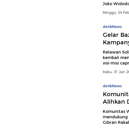
Joko Widodo
Minggu, 04 Feb
detikNews
Gelar Ba
Kampany
Relawan Sol
kembali men
visi-misi ca
Rabu, 31 Jan 2
detikNews
Komunita
Alihkan 
Komunitas W
mendukung p
Gibran Raka