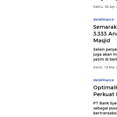
Sabtu, 06 Apr 
detikFinance
Semarak
3.333 An
Masjid
Selain peny
juga akan m
yatim di ber
Senin, 18 Mar 
detikFinance
Optimal
Perkuat 
PT Bank Sya
sebagai pus
bertransaksi