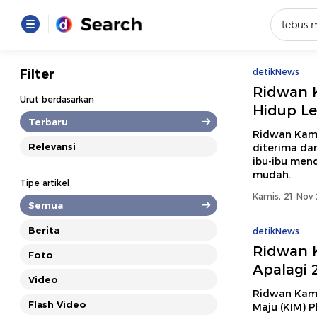
Yang se
Filter
detikNews
Ridwan K
Loading..
Urut berdasarkan
Hidup Le
Terbaru
Promot
Ridwan Kami
Relevansi
diterima da
ibu-ibu men
Terakhir
mudah.
Tipe artikel
Loading...
Kamis, 21 Nov 
Semua
Berita
detikNews
Ridwan K
Foto
Apalagi 
Video
Ridwan Kamil
Flash Video
Maju (KIM) 