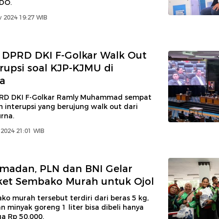
DO.
 2024 19:27 WIB
 DPRD DKI F-Golkar Walk Out
erupsi soal KJP-KJMU di
a
RD DKI F-Golkar Ramly Muhammad sempat
interupsi yang berujung walk out dari
rna.
2024 21:01 WIB
amadan, PLN dan BNI Gelar
ket Sembako Murah untuk Ojol
o murah tersebut terdiri dari beras 5 kg,
an minyak goreng 1 liter bisa dibeli hanya
a Rp 50.000.