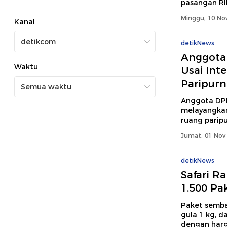
pasangan RI
Minggu, 10 Nov
Kanal
detikNews
Anggota
Waktu
Usai Int
Paripurn
Anggota DP
melayangkan 
ruang paripu
Jumat, 01 Nov 
detikNews
Safari R
1.500 Pa
Paket sembak
gula 1 kg, d
dengan harg