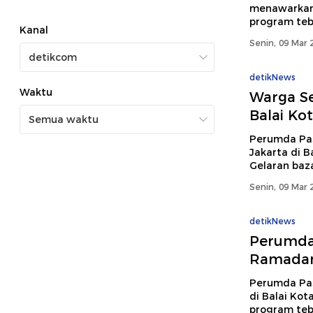
menawarkan 
program teb
Kanal
Senin, 09 Mar 
detikNews
Waktu
Warga S
Balai Ko
Perumda Pas
Jakarta di B
Gelaran baz
Senin, 09 Mar 
detikNews
Perumda 
Ramadan 
Perumda Pas
di Balai Kot
program teb