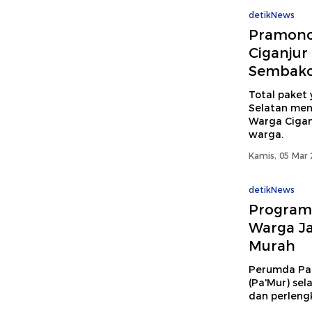
detikNews
Pramono 
Ciganjur
Sembak
Total paket 
Selatan men
Warga Cigan
warga.
Kamis, 05 Mar 
detikNews
Program 
Warga J
Murah
Perumda Pas
(Pa'Mur) se
dan perleng