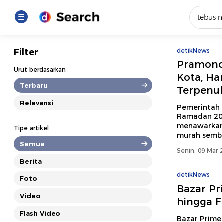
Yang se
Filter
detikNews
Pramono
Loading..
Urut berdasarkan
Kota, H
Terbaru
Terpenu
Promot
Relevansi
Pemerintah 
Ramadan 202
Terakhir
menawarkan
Tipe artikel
Loading...
murah semb
Semua
Senin, 09 Mar 
Berita
detikNews
Foto
Bazar Pr
Video
hingga F
Flash Video
Bazar Prime 