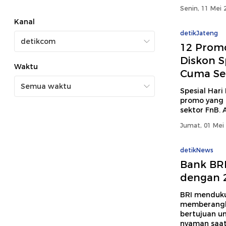
Senin, 11 Mei 
Kanal
detikJateng
12 Promo
Diskon 
Waktu
Cuma Seh
Spesial Hari
promo yang 
sektor FnB. A
Jumat, 01 Mei 
detikNews
Bank BRI
dengan 
BRI menduk
memberangka
bertujuan u
nyaman saat