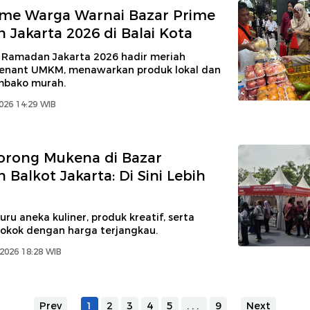
sme Warga Warnai Bazar Prime
Jakarta 2026 di Balai Kota
 Ramadan Jakarta 2026 hadir meriah
enant UMKM, menawarkan produk lokal dan
mbako murah.
026 14:29 WIB
orong Mukena di Bazar
Balkot Jakarta: Di Sini Lebih
ru aneka kuliner, produk kreatif, serta
okok dengan harga terjangkau.
 2026 18:28 WIB
Prev
1
2
3
4
5
...
9
Next