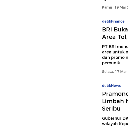
Kamis, 19 Mar 
detikFinance
BRI Buka
Area Tol
PT BRI mend
area untuk 
dan promo m
pemudik.
Selasa, 17 Mar
detikNews
Pramono
Limbah 
Seribu
Gubernur DK
wilayah Kepu