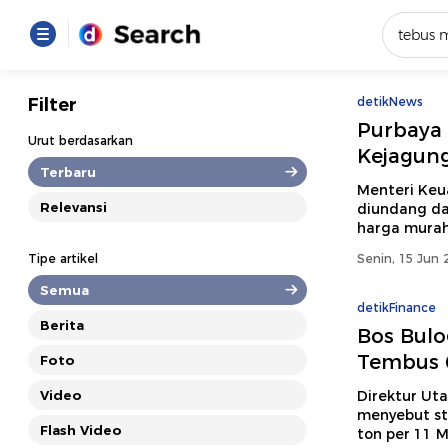
Yang se
Filter
detikNews
Purbaya 
Loading..
Urut berdasarkan
Kejagung
Terbaru
Promot
Menteri Ke
Relevansi
diundang da
harga murah
Terakhir
Tipe artikel
Senin, 15 Jun 
Loading...
Semua
detikFinance
Berita
Bos Bulo
Tembus 6
Foto
Video
Direktur Ut
menyebut sto
Flash Video
ton per 11 M