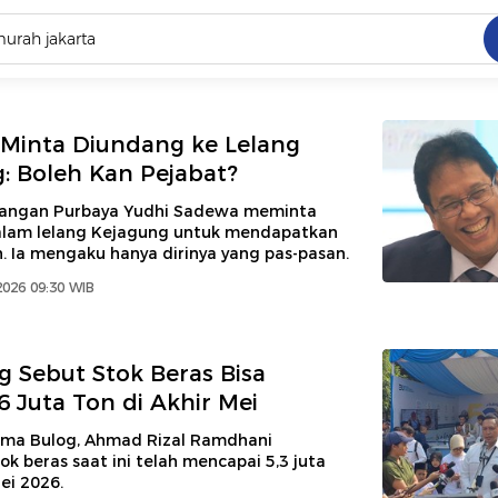
C
dang ramai dicari
Minta Diundang ke Lelang
.
: Boleh Kan Pejabat?
ed
uangan Purbaya Yudhi Sadewa meminta
lam lelang Kejagung untuk mendapatkan
. Ia mengaku hanya dirinya yang pas-pasan.
 yang dicari
2026 09:30 WIB
g Sebut Stok Beras Bisa
 Juta Ton di Akhir Mei
ama Bulog, Ahmad Rizal Ramdhani
k beras saat ini telah mencapai 5,3 juta
ei 2026.