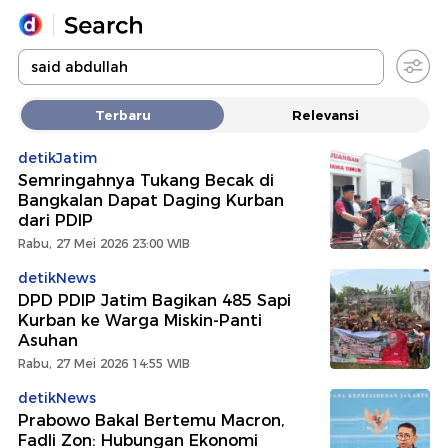
Yang sedang ramai dicari
Terbaru
Relevansi
Loading...
detikJatim
Semringahnya Tukang Becak di
Promoted
Bangkalan Dapat Daging Kurban
dari PDIP
Terakhir yang dicari
Rabu, 27 Mei 2026 23:00 WIB
detikNews
DPD PDIP Jatim Bagikan 485 Sapi
Kurban ke Warga Miskin-Panti
Asuhan
Rabu, 27 Mei 2026 14:55 WIB
detikNews
Prabowo Bakal Bertemu Macron,
Fadli Zon: Hubungan Ekonomi