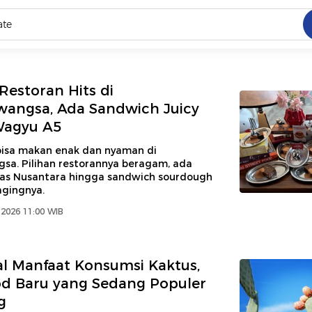
C
dang ramai dicari
Restoran Hits di
.
angsa, Ada Sandwich Juicy
Wagyu A5
ed
bisa makan enak dan nyaman di
a. Pilihan restorannya beragam, ada
 yang dicari
as Nusantara hingga sandwich sourdough
agingnya.
 2026 11:00 WIB
l Manfaat Konsumsi Kaktus,
d Baru yang Sedang Populer
g