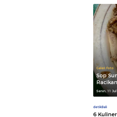
Galeri Foto
Sop Su
Racika
Senin, 11 Jul
detikBali
6 Kuline