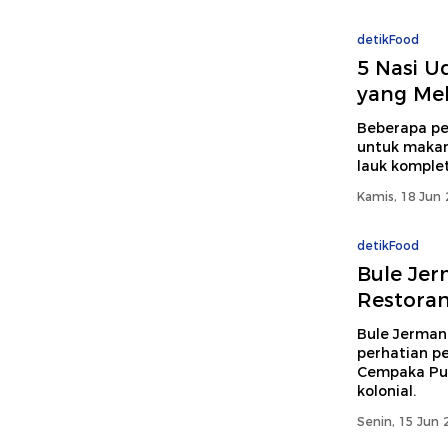
detikFood
5 Nasi U
yang Mel
Beberapa pen
untuk makan
lauk komplet
Kamis, 18 Jun 
detikFood
Bule Jer
Restoran
Bule Jerman
perhatian p
Cempaka Puti
kolonial.
Senin, 15 Jun 