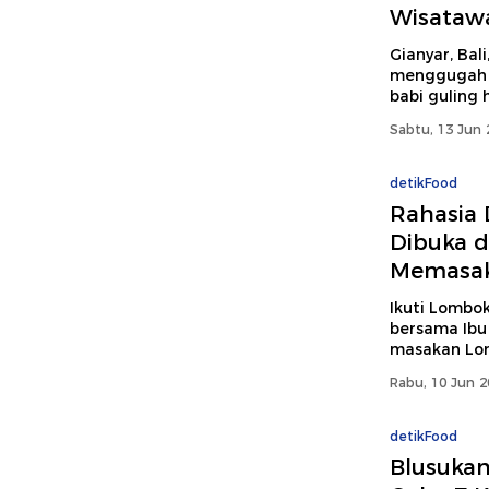
Wisatawa
Gianyar, Bal
menggugah s
babi guling 
Sabtu, 13 Jun 
detikFood
Rahasia
Dibuka di
Memasa
Ikuti Lombok
bersama Ibu 
masakan Lom
Rabu, 10 Jun 2
detikFood
Blusukan