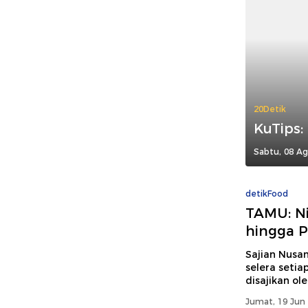
20Detik
KuTips:
Sabtu, 08 Ag
detikFood
TAMU: Ni
hingga 
Sajian Nusa
selera setia
disajikan o
Jumat, 19 Jun 