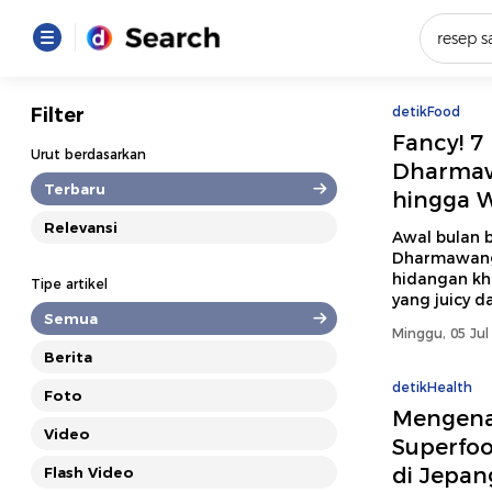
Yang se
Filter
detikFood
Fancy! 7 
Loading..
Urut berdasarkan
Dharmaw
Terbaru
hingga 
Promot
Relevansi
Awal bulan 
Dharmawangs
Terakhir
hidangan kh
Tipe artikel
Loading...
yang juicy d
Semua
Minggu, 05 Jul
Berita
detikHealth
Foto
Mengena
Video
Superfoo
di Jepan
Flash Video