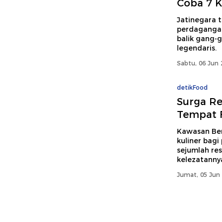
Coba 7 Ku
Jatinegara 
perdagangan 
balik gang-g
legendaris.
Sabtu, 06 Jun 
detikFood
Surga Re
Tempat F
Kawasan Ben
kuliner bagi
sejumlah re
kelezatanny
Jumat, 05 Jun 