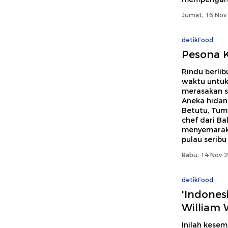
Jumat, 16 Nov 
detikFood
Pesona Ku
Rindu berli
waktu untuk 
merasakan su
Aneka hidan
Betutu, Tum 
chef dari Bal
menyemarakk
pulau seribu
Rabu, 14 Nov 2
detikFood
'Indones
William
Inilah kesem