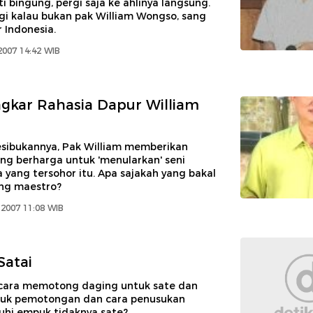
 bingung, pergi saja ke ahlinya langsung.
agi kalau bukan pak William Wongso, sang
r Indonesia.
2007 14:42 WIB
kar Rahasia Dapur William
esibukannya, Pak William memberikan
ng berharga untuk 'menularkan' seni
yang tersohor itu. Apa sajakah yang bakal
ng maestro?
2007 11:08 WIB
Satai
ara memotong daging untuk sate dan
uk pemotongan dan cara penusukan
i empuk tidaknya sate?