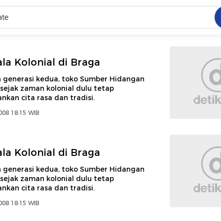
C
dang ramai dicari
la Kolonial di Braga
.
eh generasi kedua, toko Sumber Hidangan
 sejak zaman kolonial dulu tetap
ed
kan cita rasa dan tradisi.
008 18:15 WIB
 yang dicari
la Kolonial di Braga
eh generasi kedua, toko Sumber Hidangan
 sejak zaman kolonial dulu tetap
kan cita rasa dan tradisi.
008 18:15 WIB