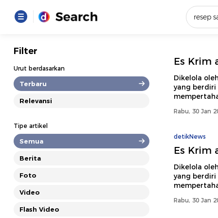
Yang se
Filter
Es Krim a
Loading..
Urut berdasarkan
Dikelola ol
Terbaru
yang berdiri
Promot
mempertahan
Relevansi
Rabu, 30 Jan 2
Terakhir
Tipe artikel
Loading...
detikNews
Semua
Es Krim a
Berita
Dikelola ol
Foto
yang berdiri
mempertahan
Video
Rabu, 30 Jan 2
Flash Video