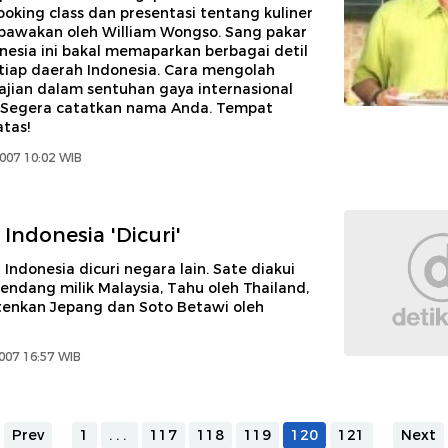
ooking class dan presentasi tentang kuliner
ibawakan oleh William Wongso. Sang pakar
nesia ini bakal memaparkan berbagai detil
tiap daerah Indonesia. Cara mengolah
ajian dalam sentuhan gaya internasional
. Segera catatkan nama Anda. Tempat
tas!
007 10:02 WIB
Indonesia 'Dicuri'
 Indonesia dicuri negara lain. Sate diakui
endang milik Malaysia, Tahu oleh Thailand,
enkan Jepang dan Soto Betawi oleh
007 16:57 WIB
Prev
1
...
117
118
119
120
121
Next