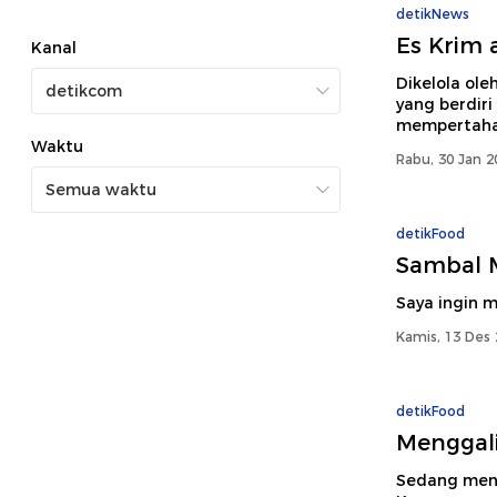
detikNews
Es Krim a
Kanal
Dikelola ol
yang berdiri
mempertahan
Waktu
Rabu, 30 Jan 2
detikFood
Sambal 
Saya ingin 
Kamis, 13 Des 
detikFood
Menggali
Sedang menc