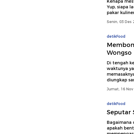
Kenapa mesti
Yup, siapa l
pakar kuline
Senin, 03 Des 
detikFood
Membong
Wongso
Di tengah k
waktunya ya
memasaknya 
diungkap sa
Jumat, 16 Nov 
detikFood
Seputar 
Bagaimana c
apakah bent
mempengaruh